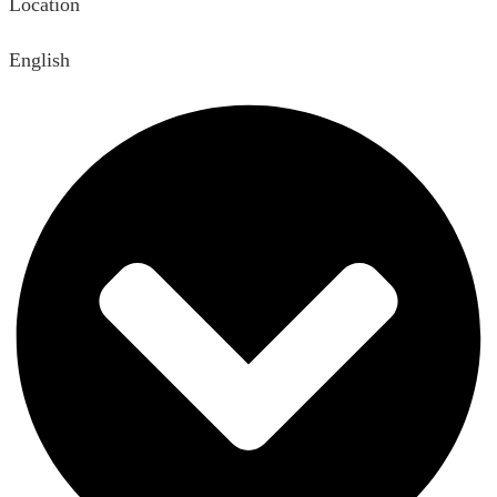
Location
English