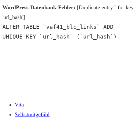
WordPress-Datenbank-Fehler:
[Duplicate entry '' for key
'url_hash']
ALTER TABLE `vaf41_blc_links` ADD
UNIQUE KEY `url_hash` (`url_hash`)
Zum
Inhalt
springen
Vita
Selbstmitgefühl