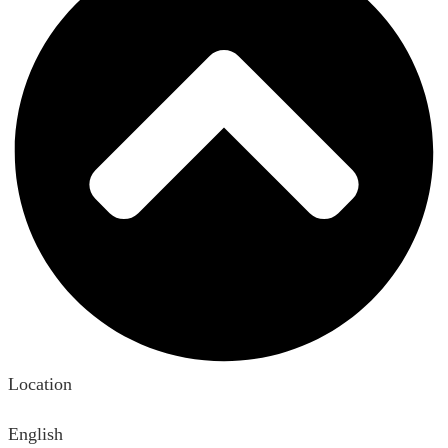
Location
English