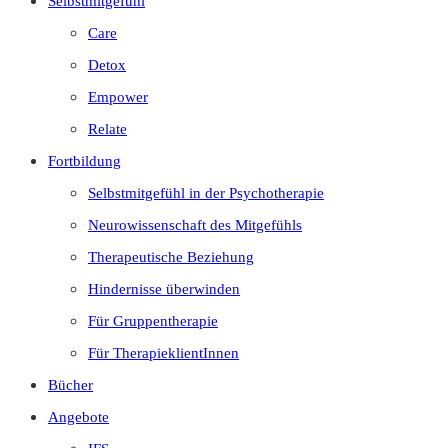
Selbstmitgefühl
Care
Detox
Empower
Relate
Fortbildung
Selbstmitgefühl in der Psychotherapie
Neurowissenschaft des Mitgefühls
Therapeutische Beziehung
Hindernisse überwinden
Für Gruppentherapie
Für TherapieklientInnen
Bücher
Angebote