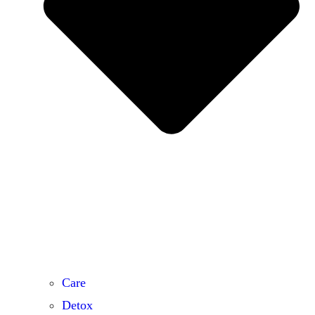
Care
Detox